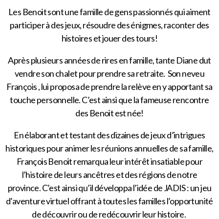
Les Benoit sont une famille de gens passionnés qui aiment
participer à des jeux, résoudre des énigmes, raconter des
histoires et jouer des tours!
Après plusieurs années de rires en famille, tante Diane dut
vendre son chalet pour prendre sa retraite. Son neveu
François , lui proposa de prendre la relève en y apportant sa
touche personnelle. C’est ainsi que la fameuse rencontre
des Benoit est née!
En élaborant et testant des dizaines de jeux d’intrigues
historiques pour animer les réunions annuelles de sa famille,
François Benoit remarqua leur intérêt insatiable pour
l’histoire de leurs ancêtres et des régions de notre
province. C’est ainsi qu’il développa l’idée de JADIS : un jeu
d’aventure virtuel offrant à toutes les familles l’opportunité
de découvrir ou de redécouvrir leur histoire.