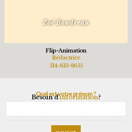
Zoé Boudreau
Flip-Animation
Rédactrice
514-813-8655
Quel est votre prénom ?
Besoin d’
information
?