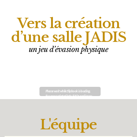
Vers la création
d’une salle JADIS​
un jeu d’évasion physique
Please wait while flipbook is loading.
For more related info, FAQs and issues
DearFlip
please refer to
WordPress Flipbook
Plugin Help
L'équipe
documentation.